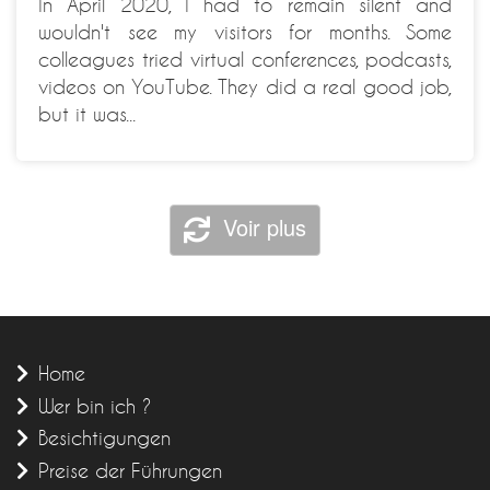
In April 2020, I had to remain silent and
wouldn't see my visitors for months. Some
colleagues tried virtual conferences, podcasts,
videos on YouTube. They did a real good job,
but it was...
Voir plus
Home
Wer bin ich ?
Besichtigungen
Preise der Führungen