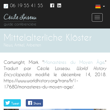
06 19 55 41 55
Toggl
naviga
Mittelalterliche Klöster
News, Artikel, Arbeiten
Cartwright, Mark. "
Monastères du Moyen Âge
."
Traduit par Cécile Loiseau.
World History
Encyclopedia
. modifié le décembre 14, 2018.
https://www.worldhistory.org/trans/fr/1-
17680/monasteres-du-moyen-age/.
Tweet
Share